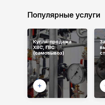
Популярные услуги
ки
Купля-продажа
З
ХВС, ГВС
в
(самовывоз)
с