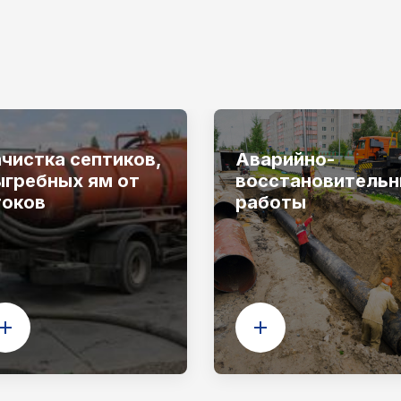
ачистка септиков,
Аварийно-
ыгребных ям от
восстановитель
токов
работы