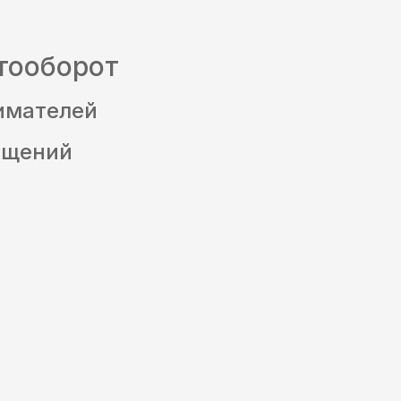
тооборот
имателей
ещений