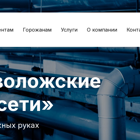
ентам
Горожанам
Услуги
О компании
Конт
воложские
сети»
жных руках