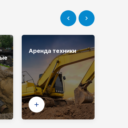
Аренда техники
Купл
ные
ХВС, 
(само